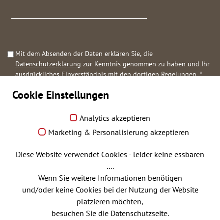
Mit dem Absenden der Daten erklären Sie, die
Datenschutzerklärung
zur Kenntnis genommen zu haben und Ihr
ausdrückliches Einverständnis mit den dortigen Regelungen.
*
Cookie Einstellungen
Anfrage abschicken
Analytics akzeptieren
Marketing & Personalisierung akzeptieren
Diese Website verwendet Cookies - leider keine essbaren
Praxisbörse
....
Wenn Sie weitere Informationen benötigen
und/oder keine Cookies bei der Nutzung der Website
Arztstellenvermittlung
platzieren möchten,
besuchen Sie die Datenschutzseite.