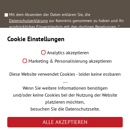
Mit dem Absenden der Daten erklären Sie, die
Datenschutzerklärung
zur Kenntnis genommen zu haben und Ihr
ausdrückliches Einverständnis mit den dortigen Regelungen.
*
Cookie Einstellungen
Anfrage abschicken
Analytics akzeptieren
Marketing & Personalisierung akzeptieren
Diese Website verwendet Cookies - leider keine essbaren
Praxisbörse
....
Wenn Sie weitere Informationen benötigen
und/oder keine Cookies bei der Nutzung der Website
Arztstellenvermittlung
platzieren möchten,
besuchen Sie die Datenschutzseite.
Apothekenbörse
ALLE AKZEPTIEREN